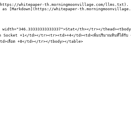
https://whitepaper-th.morningmoonvillage.com/llms.txt). 
 as [Markdown](https://whitepaper-th.morningmoonvillage.
idth="346.33333333333337">Stat</th></tr></thead><tbody><tr>
Socket +1</td></tr><tr><td>+4</td><td>เพิ่มปริมาณหินที่ได้รั
d>เลือด +8</td></tr></tbody></table>
