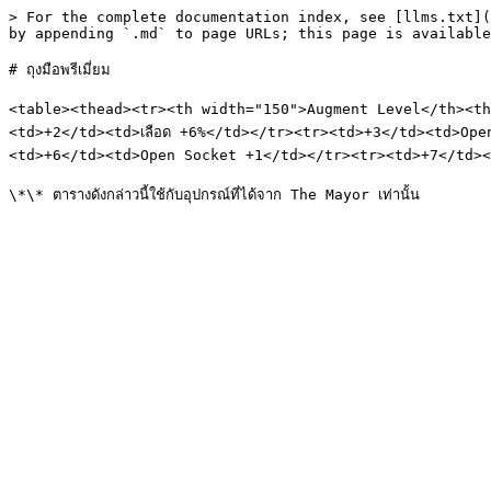
> For the complete documentation index, see [llms.txt](
by appending `.md` to page URLs; this page is available
# ถุงมือพรีเมี่ยม

<table><thead><tr><th width="150">Augment Level</th><th w
<td>+2</td><td>เลือด +6%</td></tr><tr><td>+3</td><td>Open 
<td>+6</td><td>Open Socket +1</td></tr><tr><td>+7</td><t