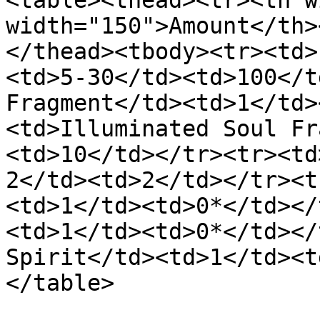
<table><thead><tr><th w
width="150">Amount</th>
</thead><tbody><tr><td>
<td>5-30</td><td>100</t
Fragment</td><td>1</td>
<td>Illuminated Soul Fr
<td>10</td></tr><tr><td
2</td><td>2</td></tr><t
<td>1</td><td>0*</td></
<td>1</td><td>0*</td></
Spirit</td><td>1</td><t
</table>
