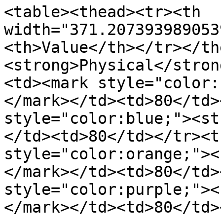
<table><thead><tr><th 
width="371.207393989053
<th>Value</th></tr></th
<strong>Physical</stron
<td><mark style="color:
</mark></td><td>80</td>
style="color:blue;"><st
</td><td>80</td></tr><t
style="color:orange;"><
</mark></td><td>80</td>
style="color:purple;"><