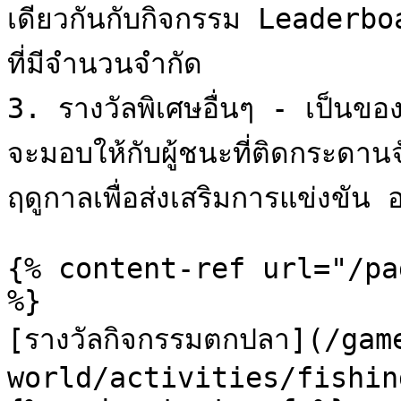
เดียวกันกับกิจกรรม Leaderbo
ที่มีจำนวนจำกัด

3. รางวัลพิเศษอื่นๆ - เป็นของ
จะมอบให้กับผู้ชนะที่ติดกระดาน
ฤดูกาลเพื่อส่งเสริมการแข่งขัน อ
{% content-ref url="/pa
%}

[รางวัลกิจกรรมตกปลา](/ga
world/activities/fishin