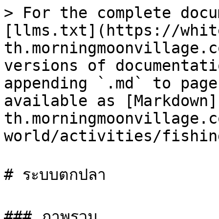
> For the complete docu
[llms.txt](https://whit
th.morningmoonvillage.c
versions of documentati
appending `.md` to page
available as [Markdown]
th.morningmoonvillage.c
world/activities/fishin
# ระบบตกปลา

### ภาพรวม
