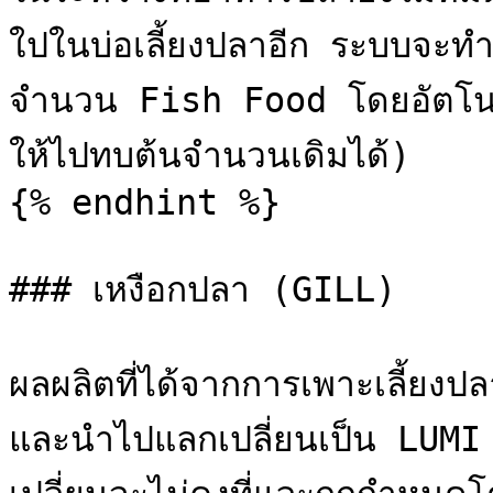
ใปในบ่อเลี้ยงปลาอีก ระบบจะทำ
จำนวน Fish Food โดยอัตโนมัต
ให้ไปทบต้นจำนวนเดิมได้)

{% endhint %}

### เหงือกปลา (GILL)

ผลผลิตที่ได้จากการเพาะเลี้ยง
และนำไปแลกเปลี่ยนเป็น LUMI 