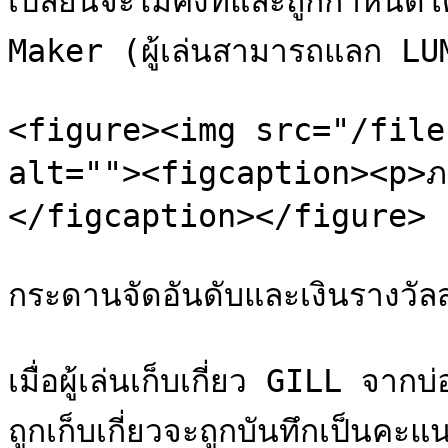
เปลี่ยนจะไม่คงที่และถูกกำห
Maker (ผู้เล่นสามารถแลก LUM
<figure><img src="/file
alt=""><figcaption><p>ภา
</figcaption></figure>

กระดานจัดอันดับและเงินรางวั
เมื่อผู้เล่นเก็บเกี่ยว GILL จาก
ถูกเก็บเกี่ยวจะถูกบันทึกเป็นค