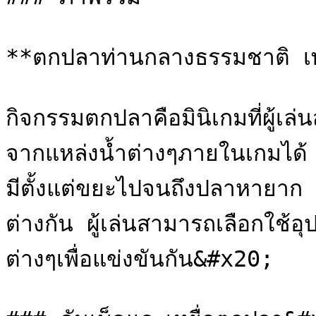
**ตกปลาท่านกลางธรรมชาติ เพา
กิจกรรมตกปลาคือมินิเกมที่ผู้เล่
จากแหล่งน้ำต่างๆภายในเกมได้ ร
มีตั้งแต่ขยะไปจนถึงปลาหายาก โ
ต่างกัน ผู้เล่นสามารถเลือกใช้
ต่างๆเพื่อแข่งขันกัน&#x20;
