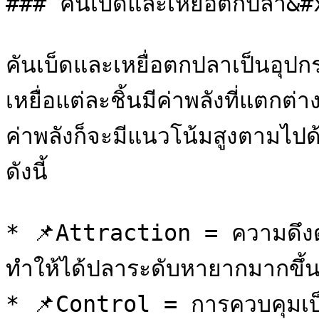
### คันเบ็ดและเหยื่อตกปลา&#
คันเบ็ดและเหยื่อตกปลาเป็นอุป
เหยื่อแต่ละชิ้นมีค่าพลังที่แตกต่
ค่าพลังก็จะมีแนวโน้มสูงตามไป
ดังนี้

* 📌Attraction = ความดึงดูด
ทำให้ได้ปลาระดับหายากมากขึ้น
* 📌Control = การควบคุมเบ็ด 