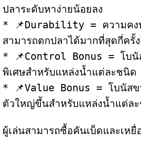
ปลาระดับหาง่ายน้อยลง

* 📌Durability = ความคงทนขอ
สามารถตกปลาได้มากที่สุดกี่ครั
* 📌Control Bonus = โบนัสก
พิเศษสำหรับแหล่งน้ำแต่ละชนิด

* 📌Value Bonus = โบนัสขนา
ตัวใหญ่ขึ้นสำหรับแหล่งน้ำแต่ละ
ผู้เล่นสามารถซื้อคันเบ็ดและเห