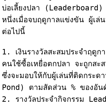
บ่อเลี้ยงปลา (Leaderboard) 
หนึ่งเมื่อจบฤดูกาลแข่งขัน ผู้เล
ต่อไปนี้

1. เงินรางวัลสะสมประจำฤดูกาล
คนใช้ซื้อเหยื่อตกปลา จะถูกสะส
ซึ่งจะมอบให้กับผู้เล่นที่ติดกระ
Pond) ตามสัดส่วน % ของอันดับที
2. รางวัลประจำกิจกรรม Lea