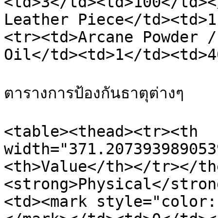
<td>3</td><td>100</td><
Leather Piece</td><td>1
<tr><td>Arcane Powder /
Oil</td><td>1</td><td>4
ตารางการป้องกันธาตุต่างๆ

<table><thead><tr><th 
width="371.207393989053
<th>Value</th></tr></th
<strong>Physical</stron
<td><mark style="color: