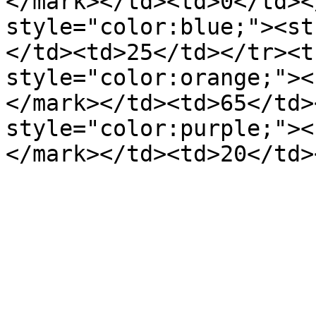
</mark></td><td>0</td><
style="color:blue;"><st
</td><td>25</td></tr><t
style="color:orange;"><
</mark></td><td>65</td>
style="color:purple;"><