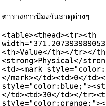
ตารางการป้องกันธาตุต่างๆ

<table><thead><tr><th 
width="371.207393989053
<th>Value</th></tr></th
<strong>Physical</stron
<td><mark style="color:
</mark></td><td>0</td><
style="color:blue;"><st
</td><td>30</td></tr><t
style="color:orange;"><