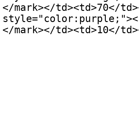
</mark></td><td>70</td>
style="color:purple;"><