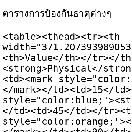
ตารางการป้องกันธาตุต่างๆ

<table><thead><tr><th 
width="371.207393989053
<th>Value</th></tr></th
<strong>Physical</stron
<td><mark style="color:
</mark></td><td>15</td>
style="color:blue;"><st
</td><td>45</td></tr><t
style="color:orange;"><