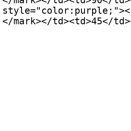
</mark></td><td>90</td>
style="color:purple;"><