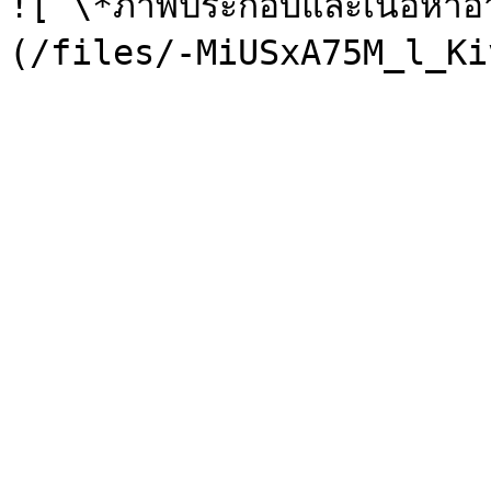
![ \*ภาพประกอบและเนื้อหาอา