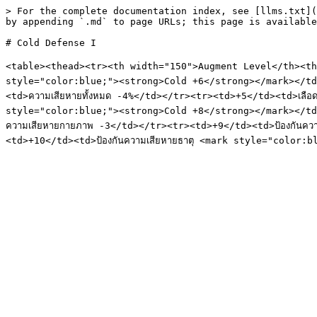
> For the complete documentation index, see [llms.txt](
by appending `.md` to page URLs; this page is available
# Cold Defense I

<table><thead><tr><th width="150">Augment Level</th><th w
style="color:blue;"><strong>Cold +6</strong></mark></td>
<td>ความเสียหายทั้งหมด -4%</td></tr><tr><td>+5</td><td>เลือ
style="color:blue;"><strong>Cold +8</strong></mark></td><
ความเสียหายกายภาพ -3</td></tr><tr><td>+9</td><td>ป้องกันคว