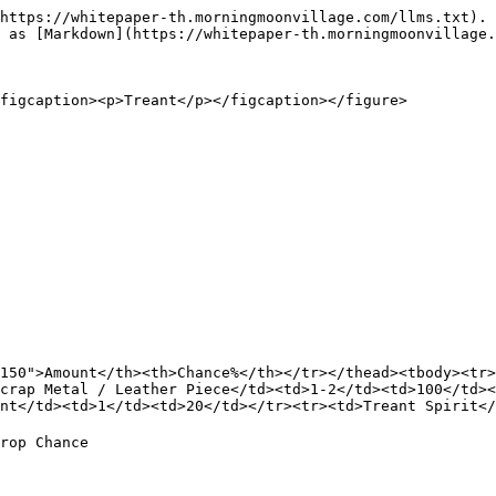
https://whitepaper-th.morningmoonvillage.com/llms.txt). 
 as [Markdown](https://whitepaper-th.morningmoonvillage.
figcaption><p>Treant</p></figcaption></figure>

150">Amount</th><th>Chance%</th></tr></thead><tbody><tr>
crap Metal / Leather Piece</td><td>1-2</td><td>100</td><
nt</td><td>1</td><td>20</td></tr><tr><td>Treant Spirit</
Drop Chance
