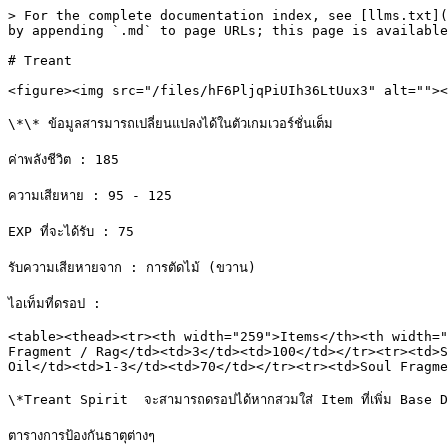
> For the complete documentation index, see [llms.txt](
by appending `.md` to page URLs; this page is available
# Treant

<figure><img src="/files/hF6PljqPiUIh36LtUux3" alt=""><
\*\* ข้อมูลสารมารถเปลี่ยนแปลงได้ในตัวเกมเวอร์ชั่นเต็ม

ค่าพลังชีวิต : 185

ความเสียหาย : 95 - 125

EXP ที่จะได้รับ : 75

รับความเสียหายจาก : การตัดไม้ (ขวาน)

ไอเท็มที่ดรอป :

<table><thead><tr><th width="259">Items</th><th width="
Fragment / Rag</td><td>3</td><td>100</td></tr><tr><td>S
Oil</td><td>1-3</td><td>70</td></tr><tr><td>Soul Fragme
\*Treant Spirit  จะสามารถดรอปได้หากสวมใส่ Item ที่เพิ่ม Base 
ตารางการป้องกันธาตุต่างๆ
