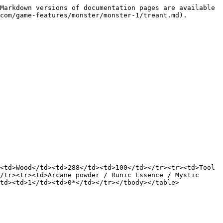
Markdown versions of documentation pages are available 
com/game-features/monster/monster-1/treant.md).

<td>Wood</td><td>288</td><td>100</td></tr><tr><td>Tool 
/tr><tr><td>Arcane powder / Runic Essence / Mystic 
td><td>1</td><td>0*</td></tr></tbody></table>
