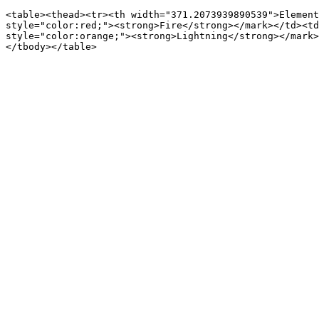
<table><thead><tr><th width="371.2073939890539">Element
style="color:red;"><strong>Fire</strong></mark></td><td
style="color:orange;"><strong>Lightning</strong></mark>