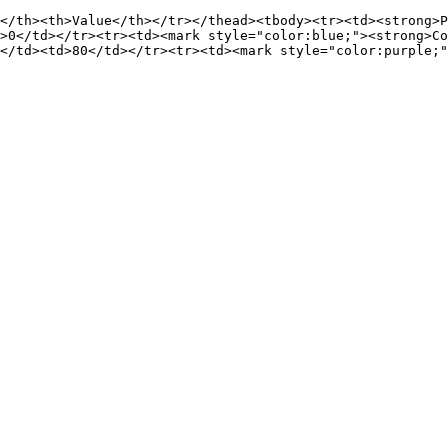
</th><th>Value</th></tr></thead><tbody><tr><td><strong>P
>0</td></tr><tr><td><mark style="color:blue;"><strong>Co
</td><td>80</td></tr><tr><td><mark style="color:purple;"