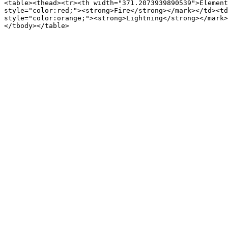
<table><thead><tr><th width="371.2073939890539">Element
style="color:red;"><strong>Fire</strong></mark></td><td
style="color:orange;"><strong>Lightning</strong></mark>