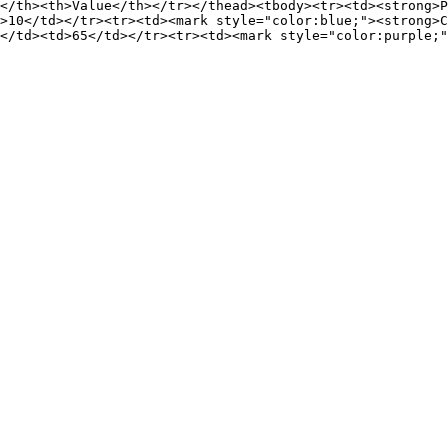
</th><th>Value</th></tr></thead><tbody><tr><td><strong>P
>10</td></tr><tr><td><mark style="color:blue;"><strong>C
</td><td>65</td></tr><tr><td><mark style="color:purple;"