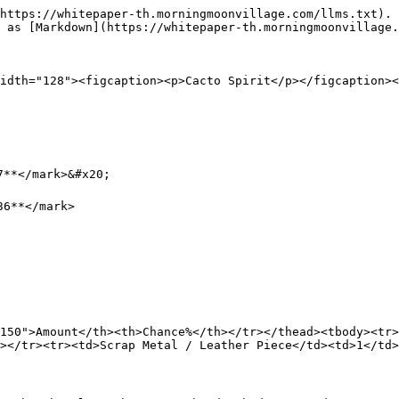
https://whitepaper-th.morningmoonvillage.com/llms.txt). 
 as [Markdown](https://whitepaper-th.morningmoonvillage.
idth="128"><figcaption><p>Cacto Spirit</p></figcaption><
7**</mark>&#x20;

6**</mark>

150">Amount</th><th>Chance%</th></tr></thead><tbody><tr>
></tr><tr><td>Scrap Metal / Leather Piece</td><td>1</td>