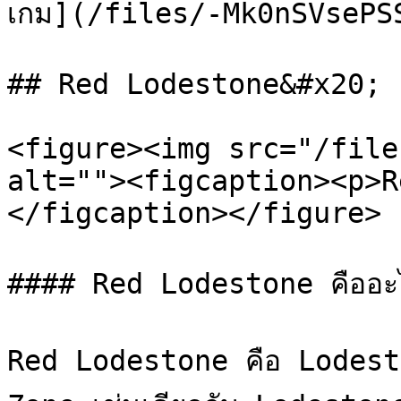
เกม](/files/-Mk0nSVsePSS
## Red Lodestone&#x20;

<figure><img src="/file
alt=""><figcaption><p>R
</figcaption></figure>

#### Red Lodestone คืออะไ
Red Lodestone คือ Lodestone