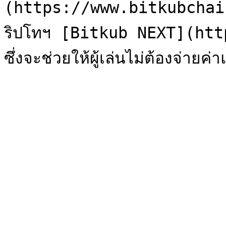
(https://www.bitkubchain.c
ริปโทฯ [Bitkub NEXT](htt