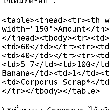
ไอเท็มที่ดรอป :

<table><thead><tr><th w
width="150">Amount</th>
</thead><tbody><tr><td>
<td>60</td></tr><tr><td
<td>40</td></tr><tr><td
<td>5-7</td><td>100</td
Banana</td><td>1</td><t
<td>Corporus Scrap*</td
</tr></tbody></table>
