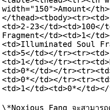
<table><thead><tr><th w
width="150">Amount</th>
</thead><tbody><tr><td>
<td>2-23</td><td>100</t
Fragment</td><td>1</td>
<td>Illuminated Soul Fr
<td>5</td></tr><tr><td>
<td>1</td></tr><tr><td>
<td>0*</td></tr><tr><td
<td>0*</td></tr><tr><td
<td>1</td><td>0*</td></
\*Noxious Fang จะสามารถดรอ