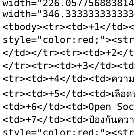
width="226.057756883814
width="346.333333333333
<tbody><tr><td>+1</td><td
style="color:red;"><str
</td></tr><tr><td>+2</td
</tr><tr><td>+3</td><td
<tr><td>+4</td><td>ความเ
<tr><td>+5</td><td>เลือด
<td>+6</td><td>Open Soc
<td>+7</td><td>ป้องกันความ
style="color:red;"><str