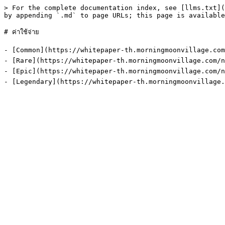
> For the complete documentation index, see [llms.txt](
by appending `.md` to page URLs; this page is available
# ค่าใช้จ่าย

- [Common](https://whitepaper-th.morningmoonvillage.com/nft
- [Rare](https://whitepaper-th.morningmoonvillage.com/nfts/
- [Epic](https://whitepaper-th.morningmoonvillage.com/nfts/