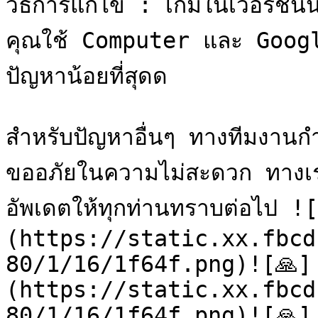
วิธีการแก้ไข : เกมในเวอร์ชันนี้
คุณใช้ Computer และ Goog
ปัญหาน้อยที่สุดด

สำหรับปัญหาอื่นๆ ทางทีมงานกำล
ขออภัยในความไม่สะดวก ทางเร
อัพเดตให้ทุกท่านทราบต่อไป !
(https://static.xx.fbcd
80/1/16/1f64f.png)![🙏]
(https://static.xx.fbcd
80/1/16/1f64f.png)![🙏]