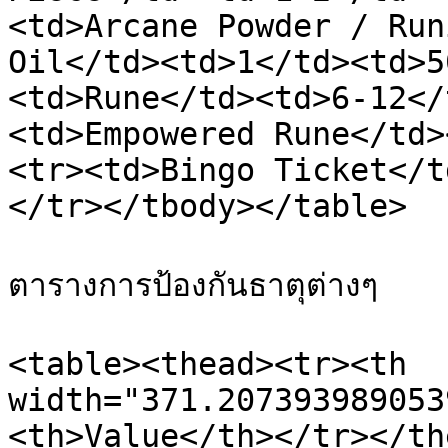
<td>Arcane Powder / Run
Oil</td><td>1</td><td>5
<td>Rune</td><td>6-12</
<td>Empowered Rune</td>
<tr><td>Bingo Ticket</t
</tr></tbody></table>

ตารางการป้องกันธาตุต่างๆ

<table><thead><tr><th 
width="371.207393989053
<th>Value</th></tr></th