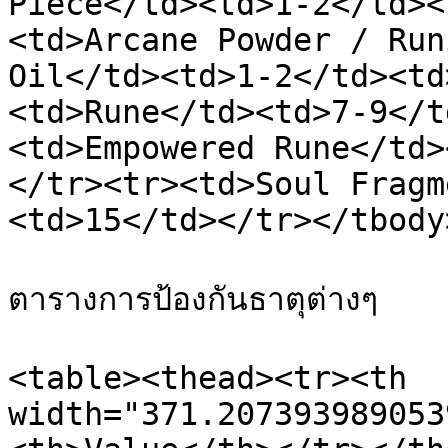
Piece</td><td>1-2</td><
<td>Arcane Powder / Run
Oil</td><td>1-2</td><td
<td>Rune</td><td>7-9</t
<td>Empowered Rune</td>
</tr><tr><td>Soul Fragm
<td>15</td></tr></tbody
ตารางการป้องกันธาตุต่างๆ

<table><thead><tr><th 
width="371.207393989053