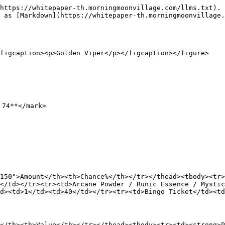
https://whitepaper-th.morningmoonvillage.com/llms.txt). 
 as [Markdown](https://whitepaper-th.morningmoonvillage.
figcaption><p>Golden Viper</p></figcaption></figure>

74**</mark>

150">Amount</th><th>Chance%</th></tr></thead><tbody><tr>
</td></tr><tr><td>Arcane Powder / Runic Essence / Mysti
d><td>1</td><td>40</td></tr><tr><td>Bingo Ticket</td><td
</th><th>Value</th></tr></thead><tbody><tr><td><strong>P