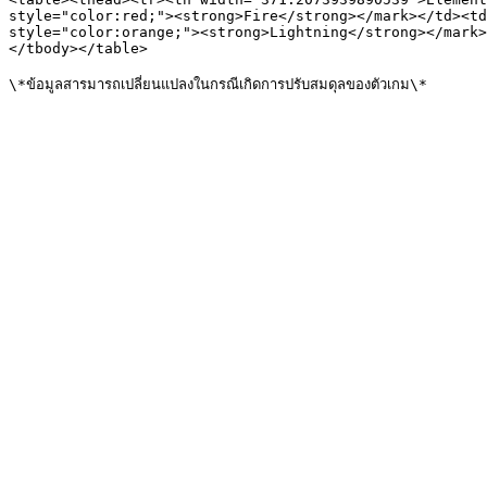
style="color:red;"><strong>Fire</strong></mark></td><td
style="color:orange;"><strong>Lightning</strong></mark>
</tbody></table>
