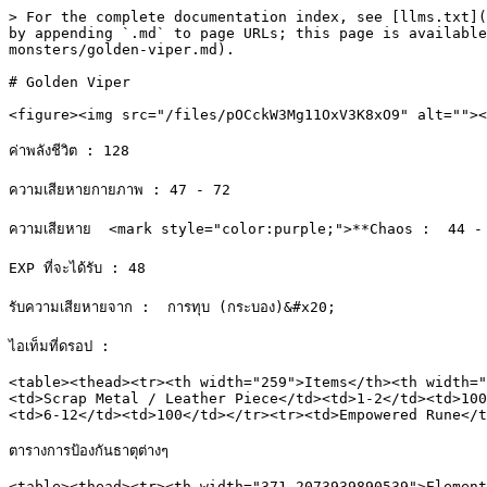
> For the complete documentation index, see [llms.txt](
by appending `.md` to page URLs; this page is available
monsters/golden-viper.md).

# Golden Viper

<figure><img src="/files/pOCckW3Mg11OxV3K8xO9" alt=""><
ค่าพลังชีวิต : 128

ความเสียหายกายภาพ : 47 - 72

ความเสียหาย  <mark style="color:purple;">**Chaos :  44 - 
EXP ที่จะได้รับ : 48

รับความเสียหายจาก :  การทุบ (กระบอง)&#x20;

ไอเท็มที่ดรอป :

<table><thead><tr><th width="259">Items</th><th width="
<td>Scrap Metal / Leather Piece</td><td>1-2</td><td>100
<td>6-12</td><td>100</td></tr><tr><td>Empowered Rune</t
ตารางการป้องกันธาตุต่างๆ

<table><thead><tr><th width="371.2073939890539">Element