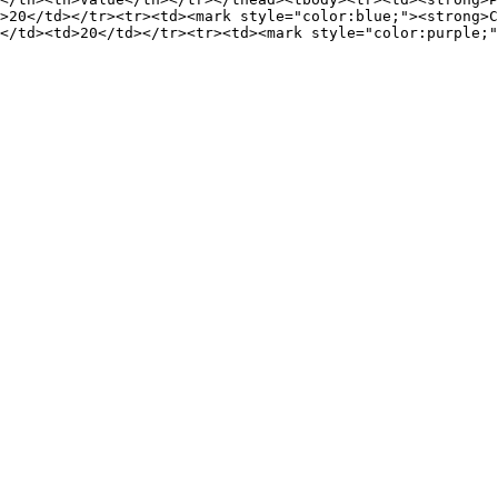
>20</td></tr><tr><td><mark style="color:blue;"><strong>C
</td><td>20</td></tr><tr><td><mark style="color:purple;"