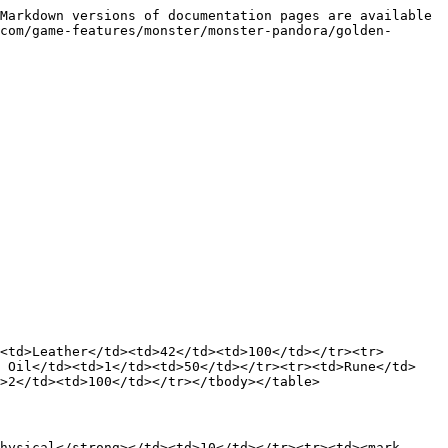
Markdown versions of documentation pages are available 
com/game-features/monster/monster-pandora/golden-
<td>Leather</td><td>42</td><td>100</td></tr><tr>
c Oil</td><td>1</td><td>50</td></tr><tr><td>Rune</td>
>2</td><td>100</td></tr></tbody></table>

hysical</strong></td><td>10</td></tr><tr><td><mark 