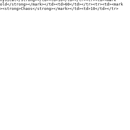
old</strong></mark></td><td>60</td></tr><tr><td><mark 
><strong>Chaos</strong></mark></td><td>10</td></tr>