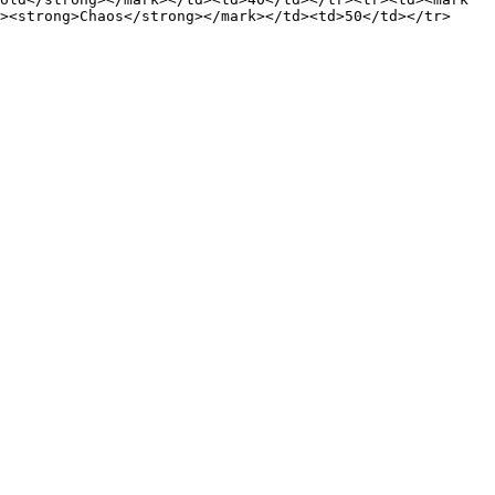
><strong>Chaos</strong></mark></td><td>50</td></tr>