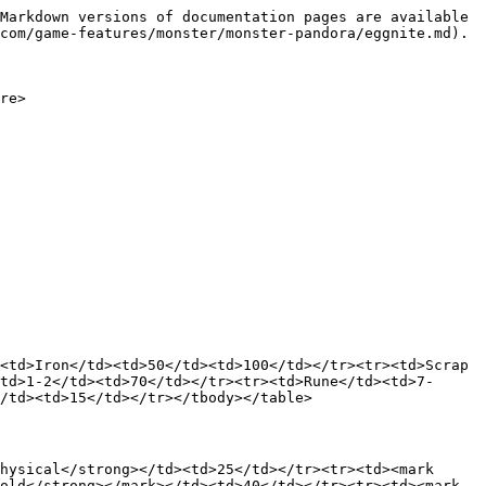
Markdown versions of documentation pages are available 
com/game-features/monster/monster-pandora/eggnite.md).

re>

<td>Iron</td><td>50</td><td>100</td></tr><tr><td>Scrap 
td>1-2</td><td>70</td></tr><tr><td>Rune</td><td>7-
/td><td>15</td></tr></tbody></table>

hysical</strong></td><td>25</td></tr><tr><td><mark 
old</strong></mark></td><td>40</td></tr><tr><td><mark 