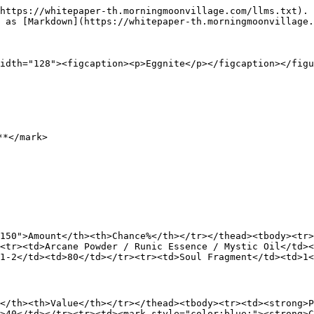
https://whitepaper-th.morningmoonvillage.com/llms.txt). 
 as [Markdown](https://whitepaper-th.morningmoonvillage.
idth="128"><figcaption><p>Eggnite</p></figcaption></figu
*</mark>

150">Amount</th><th>Chance%</th></tr></thead><tbody><tr>
<tr><td>Arcane Powder / Runic Essence / Mystic Oil</td><
1-2</td><td>80</td></tr><tr><td>Soul Fragment</td><td>1<
</th><th>Value</th></tr></thead><tbody><tr><td><strong>P
>40</td></tr><tr><td><mark style="color:blue;"><strong>C