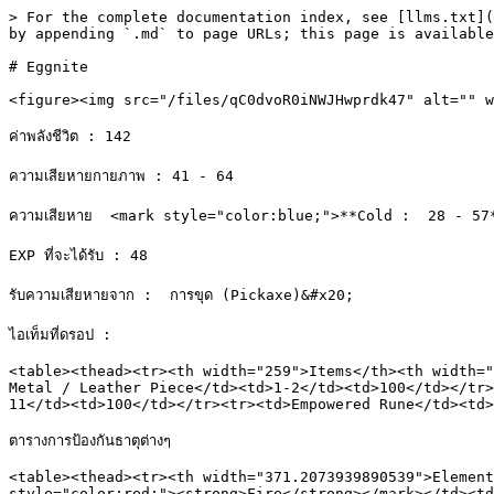
> For the complete documentation index, see [llms.txt](
by appending `.md` to page URLs; this page is available
# Eggnite

<figure><img src="/files/qC0dvoR0iNWJHwprdk47" alt="" w
ค่าพลังชีวิต : 142

ความเสียหายกายภาพ : 41 - 64

ความเสียหาย  <mark style="color:blue;">**Cold :  28 - 57*
EXP ที่จะได้รับ : 48

รับความเสียหายจาก :  การขุด (Pickaxe)&#x20;

ไอเท็มที่ดรอป :

<table><thead><tr><th width="259">Items</th><th width="
Metal / Leather Piece</td><td>1-2</td><td>100</td></tr>
11</td><td>100</td></tr><tr><td>Empowered Rune</td><td>
ตารางการป้องกันธาตุต่างๆ

<table><thead><tr><th width="371.2073939890539">Element
style="color:red;"><strong>Fire</strong></mark></td><td