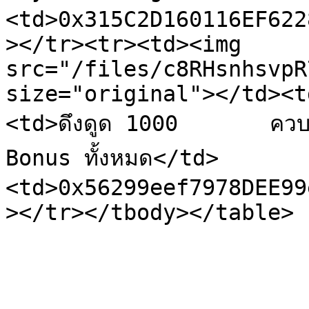
<td>0x315C2D160116EF622
></tr><tr><td><img 
src="/files/c8RHsnhsvpR
size="original"></td><t
<td>ดึงดูด 1000       คว
Bonus ทั้งหมด</td>
<td>0x56299eef7978DEE99