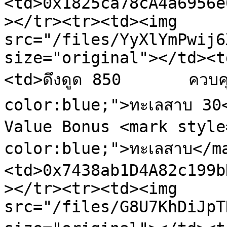
<td>0x1825ca78cA4a6956e
></tr><tr><td><img 
src="/files/YyXlYmPwij6
size="original"></td><t
<td>ดึงดูด 850       ควบ
color:blue;">ทะเลสาบ 30
Value Bonus <mark style
color:blue;">ทะเลสาบ</m
<td>0x7438ab1D4A82c199b
></tr><tr><td><img 
src="/files/G8U7KhDiJpT