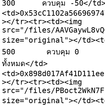
300      ควบคุม -50</td
<td>0x53cC1102a56696974
></tr><tr><td><img 
src="/files/AAVGaywL8vQ
size="original"></td><td
500       ควบคุม 0     
ทั้งหมด</td>
<td>0x898d017Af41D111ee
></tr><tr><td><img 
src="/files/PBoct2WkN7F
size="original"></td><td