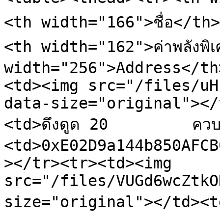
<th width="166">ชื่อ</th
<th width="162">ค่าพลังพิเ
width="256">Address</th
<td><img src="/files/uH
data-size="original"></
<td>ดึงดูด 20         คว
<td>0xE02D9a144b850AFCB
></tr><tr><td><img 
src="/files/VUGd6wcZtkO
size="original"></td><td