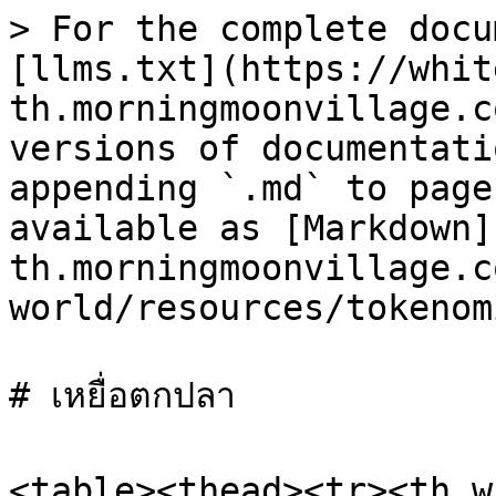
> For the complete docu
[llms.txt](https://whit
th.morningmoonvillage.c
versions of documentati
appending `.md` to page
available as [Markdown]
th.morningmoonvillage.c
world/resources/tokenom
# เหยื่อตกปลา

<table><thead><tr><th w