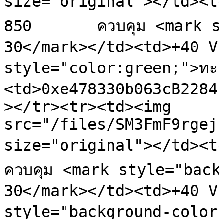
size="original"></td><td
850       ควบคุม <mark s
30</mark></td><td>+40 V
style="color:green;">ทะ
<td>0xe478330b063cB2284
></tr><tr><td><img 
src="/files/SM3FmF9rgej
size="original"></td><td>Be
ควบคุม <mark style="back
30</mark></td><td>+40 V
style="background-color