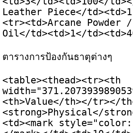
<td>3</td><td>100</td><
Leather Piece</td><td>1
<tr><td>Arcane Powder /
Oil</td><td>1</td><td>4
ตารางการป้องกันธาตุต่างๆ

<table><thead><tr><th 
width="371.207393989053
<th>Value</th></tr></th
<strong>Physical</stron
<td><mark style="color: