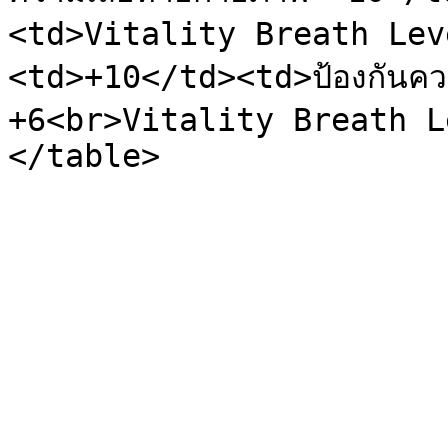
<td>Vitality Breath Lev
<td>+10</td><td>ป้องกันคว
+6<br>Vitality Breath L