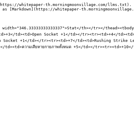
https://whitepaper-th.morningmoonvillage.com/llms.txt). 
 as [Markdown](https://whitepaper-th.morningmoonvillage.
width="346.33333333333337">Stat</th></tr></thead><tbody><
><td>+3</td><td>Open Socket +1</td></tr><tr><td>+4</td><td>
Open Socket +1</td></tr><tr><td>+7</td><td>Rushing Strike 
/td><td>ความเสียหายกายภาพทั้งหมด +5</td></tr><tr><td>+10</t