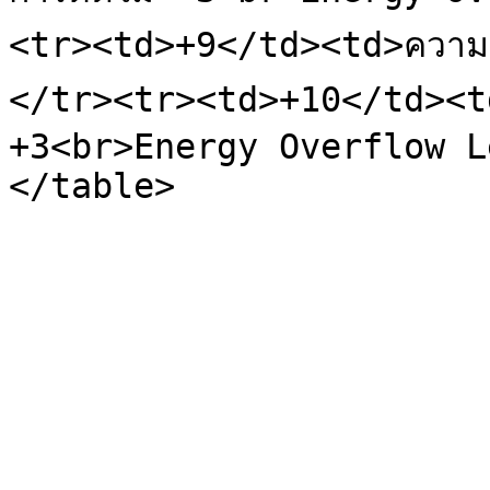
<tr><td>+9</td><td>ความเ
</tr><tr><td>+10</td><td>
+3<br>Energy Overflow L