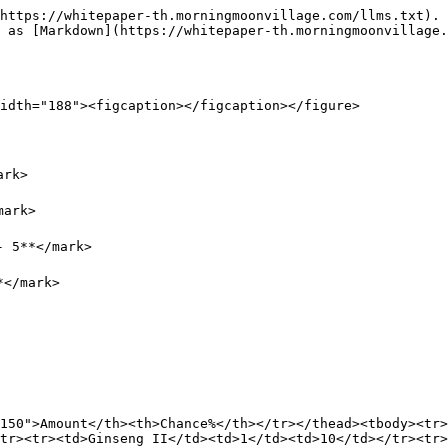
https://whitepaper-th.morningmoonvillage.com/llms.txt). 
 as [Markdown](https://whitepaper-th.morningmoonvillage.
idth="188"><figcaption></figcaption></figure>

rk>

ark>

 5**</mark>

</mark>

150">Amount</th><th>Chance%</th></tr></thead><tbody><tr>
tr><tr><td>Ginseng II</td><td>1</td><td>10</td></tr><tr>