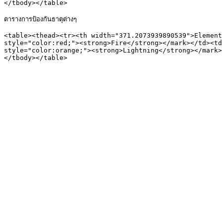
</tbody></table>

ตารางการป้องกันธาตุต่างๆ

<table><thead><tr><th width="371.2073939890539">Element
style="color:red;"><strong>Fire</strong></mark></td><td
style="color:orange;"><strong>Lightning</strong></mark>