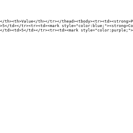
</th><th>Value</th></tr></thead><tbody><tr><td><strong>P
>5</td></tr><tr><td><mark style="color:blue;"><strong>Co
</td><td>5</td></tr><tr><td><mark style="color:purple;">