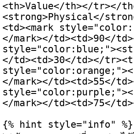
<th>Value</th></tr></th
<strong>Physical</stron
<td><mark style="color:
</mark></td><td>90</td>
style="color:blue;"><st
</td><td>30</td></tr><t
style="color:orange;"><
</mark></td><td>55</td>
style="color:purple;"><
</mark></td><td>75</td>
{% hint style="info" %}
