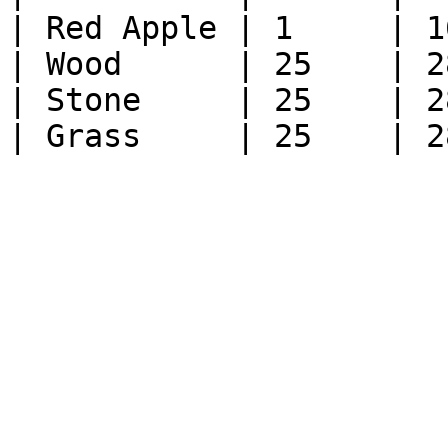
| Red Apple | 1     | 1
| Wood      | 25    | 2
| Stone     | 25    | 2