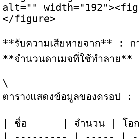
alt="" width="192"><fig
</figure>

**รับความเสียหายจาก** : กา
**จำนวนดาเมจที่ใช้ทำลาย** 
\

ตารางแสดงข้อมูลของดรอป :

| ชื่อ      | จำนวน | โอก
| --------- | ----- | -