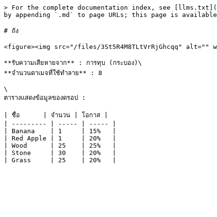
> For the complete documentation index, see [llms.txt](
by appending `.md` to page URLs; this page is available
# ถัง

<figure><img src="/files/3St5R4M8TLtVrRjGhcqq" alt="" w
**รับความเสียหายจาก** : การทุบ (กระบอง)\

**จำนวนดาเมจที่ใช้ทำลาย** : 8

\

ตารางแสดงข้อมูลของดรอป :

| ชื่อ      | จำนวน | โอกาส |

| --------- | ----- | ----- |

| Banana    | 1     | 15%   |

| Red Apple | 1     | 20%   |

| Wood      | 25    | 25%   |

| Stone     | 30    | 20%   |
